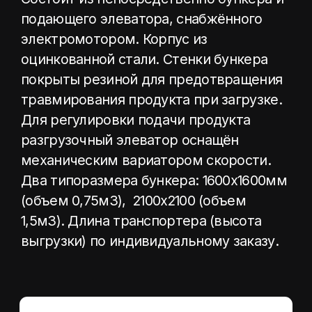
Производительность
Тонн в час
5-20 т/ч
.
Характеристики
Мощность
1.1 кВт
Оснащение
Материал – оцинкованная сталь
Мягкое покрытие стенок
Оснащен гасителями падения
Стенки бункера покрыты специальным
износостойким материалом с основой
из вспененного полиэтилена для
предотвращения травмирования