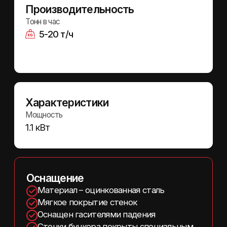
продукта. Может поставляться
в увеличенном варианте.
РАСЧИТАТЬ СТОИМОСТЬ
.
Смотрите также
.
Бункер накопительный БН
Весовой дозатор ВД-1