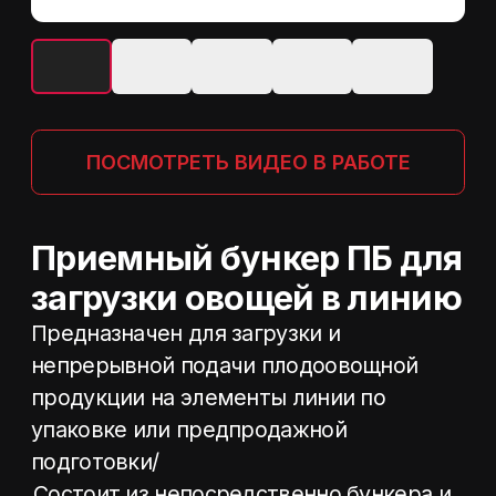
Приемный бункер ПБ для
загрузки овощей в линию
Предназначен для загрузки и
непрерывной подачи плодоовощной
продукции на элементы линии по
упаковке или предпродажной
подготовки/
Состоит из непосредственно бункера и
подающего элеватора, снабжённого
электромотором. Корпус из
оцинкованной стали. Стенки бункера
покрыты резиной для предотвращения
травмирования продукта при загрузке.
Для регулировки подачи продукта
разгрузочный элеватор оснащён
механическим вариатором скорости.
Два типоразмера бункера: 1600х1600мм
(объем 0,75м3), 2100х2100 (объем
1,5м3). Длина транспортера (высота
выгрузки) по индивидуальному заказу.