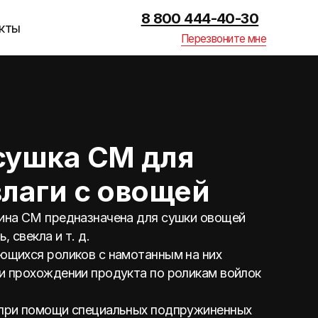
8 800 444-40-30
Перезвоните мне
 СМ для
 с овощей
назначена для сушки овощей
 д.
ов с намотанным на них
и продукта по роликам войлок
специальных подпружиненных
ми, которые отжимают их.
ом для стока воды. «Доступны