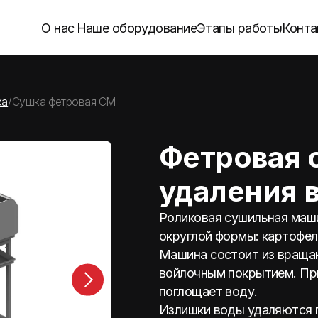
О нас
Наше оборудование
Этапы работы
Контакты
а фетровая СМ
Фетровая сушка
удаления влаги
Роликовая сушильная машина СМ пред
округлой формы: картофель, свекла и т.
Машина состоит из вращающихся ролик
войлочным покрытием. При прохождени
поглощает воду.
Излишки воды удаляются при помощи 
роликов, расположенных под войлочны
Машина оснащена специальным поддон