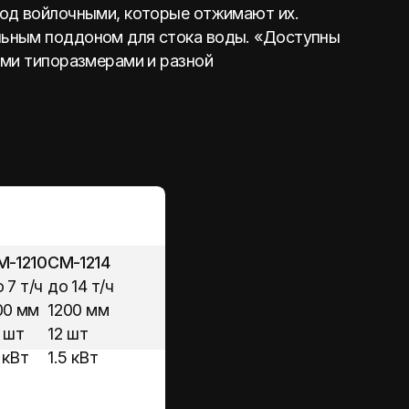
ерами и разной
14
т/ч
мм