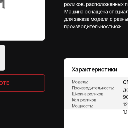
для заказа модели с разными типоразм
производительностью»
Характеристики
СМ-1210
СМ-12
Модель:
Производительность:
до 7 т/ч
до 14 
Ширина роликов
900 мм
1200 
Кол. роликов
12 шт
12 шт
Мощность:
1.1 кВт
1.5 кВт
Подходит для культур