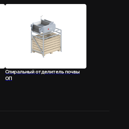
й отделитель почвы
8 800 (444)-40-30
info@semer.su