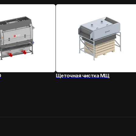
Щеточная чистка МЩ
Спиральны
ОП
О нас
Наше оборудование
Этапы работы
Контакты