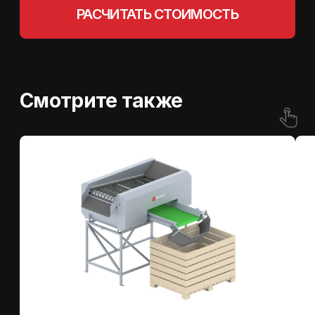
Калибратор ленточный КЛ
Калибратор роликовый
Перейти в каталог
8 800 (444)-40-30
info@semer.su
Политика конфиденциальности